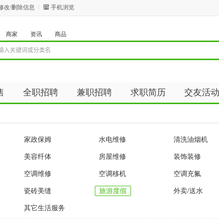
修改/删除信息
手机浏览
商家
资讯
商品
售
全职招聘
兼职招聘
求职简历
交友活
资讯
商品
家政保姆
水电维修
清洗油烟机
美容纤体
房屋维修
装饰装修
空调维修
空调移机
空调充氟
瓷砖美缝
旅游度假
外卖/送水
其它生活服务