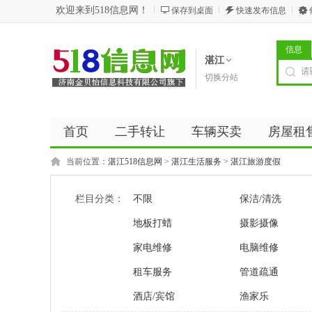
欢迎来到518信息网！
保存到桌面
快速发布信息
信息
湛江
切换分站
首页
二手转让
车辆买卖
房屋租
商务服务
五金建材
优惠券
新闻
当前位置：
湛江518信息网
>
湛江生活服务
>
湛江旅游度假
栏目分类：
不限
保洁/清洗
地板打蜡
摄影摄像
家电维修
电脑维修
租车服务
管道疏通
酒店/宾馆
渔家乐