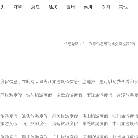
坡头
麻章
廉江
遂溪
雷州
吴川
徐闻
其他
信息总数：
0
，置顶信息可使成交率提高5倍
游度假信息，在此有大量湛江旅游度假信息供您选择，您可以免费查看和
发区旅游度假
坡头旅游度假
麻章旅游度假
廉江旅游度假
遂溪旅游
海旅游度假
汕头旅游度假
韶关旅游度假
佛山旅游度假
江门旅游度
源旅游度假
阳江旅游度假
清远旅游度假
东莞旅游度假
中山旅游度
津旅游度假
重庆旅游度假
广州旅游度假
深圳旅游度假
杭州旅游度