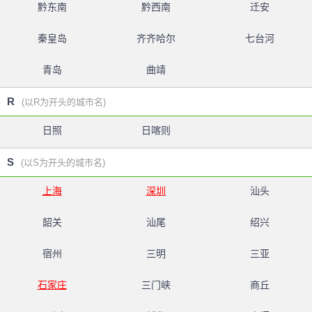
黔东南
黔西南
迁安
秦皇岛
齐齐哈尔
七台河
青岛
曲靖
R
(以R为开头的城市名)
日照
日喀则
S
(以S为开头的城市名)
上海
深圳
汕头
韶关
汕尾
绍兴
宿州
三明
三亚
石家庄
三门峡
商丘