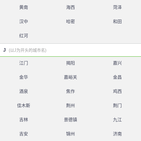
黄南
海西
菏泽
汉中
哈密
和田
红河
J
(以J为开头的城市名)
江门
揭阳
嘉兴
金华
嘉峪关
金昌
酒泉
焦作
鸡西
佳木斯
荆州
荆门
吉林
景德镇
九江
吉安
锦州
济南