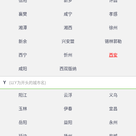
信阳
新乡
许昌
襄樊
咸宁
孝感
湘潭
湘西
徐州
新余
兴安盟
锡林郭勒
西宁
忻州
西安
咸阳
西双版纳
Y
(以Y为开头的城市名)
阳江
云浮
义乌
玉林
伊春
宜昌
岳阳
益阳
永州