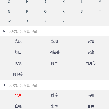
G
H
J
K
L
M
N
P
Q
R
S
T
W
X
Y
Z
A
(以A为开头的城市名)
安庆
安顺
安阳
鞍山
阿拉善
安康
阿坝
阿里
阿克苏
阿勒泰
B
(以B为开头的城市名)
北京
蚌埠
亳州
白银
北海
百色