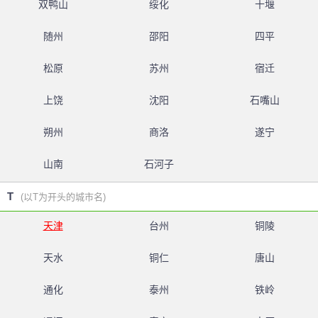
双鸭山
绥化
十堰
随州
邵阳
四平
松原
苏州
宿迁
上饶
沈阳
石嘴山
朔州
商洛
遂宁
山南
石河子
T
(以T为开头的城市名)
天津
台州
铜陵
天水
铜仁
唐山
通化
泰州
铁岭