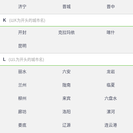
济宁
晋城
晋中
K
(以K为开头的城市名)
开封
克拉玛依
喀什
昆明
L
(以L为开头的城市名)
丽水
六安
龙岩
兰州
陇南
临夏
柳州
来宾
六盘水
廊坊
洛阳
漯河
娄底
辽源
连云港