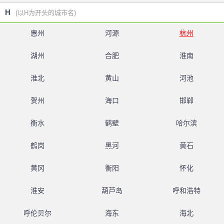
H
(以H为开头的城市名)
惠州
河源
杭州
湖州
合肥
淮南
淮北
黄山
河池
贺州
海口
邯郸
衡水
鹤壁
哈尔滨
鹤岗
黑河
黄石
黄冈
衡阳
怀化
淮安
葫芦岛
呼和浩特
呼伦贝尔
海东
海北