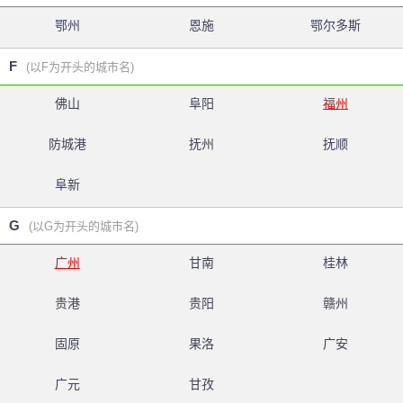
鄂州
恩施
鄂尔多斯
F
(以F为开头的城市名)
佛山
阜阳
福州
防城港
抚州
抚顺
阜新
G
(以G为开头的城市名)
广州
甘南
桂林
贵港
贵阳
赣州
固原
果洛
广安
广元
甘孜