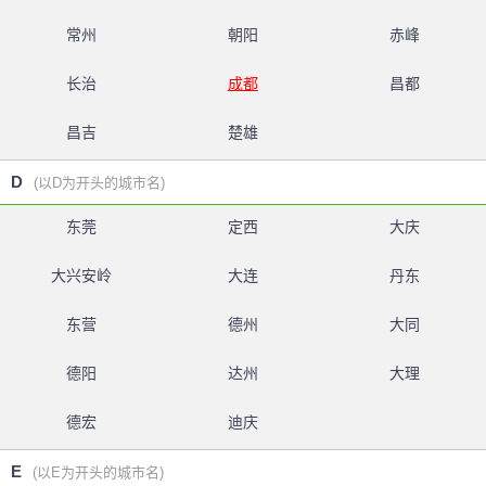
常州
朝阳
赤峰
长治
成都
昌都
昌吉
楚雄
D
(以D为开头的城市名)
东莞
定西
大庆
大兴安岭
大连
丹东
东营
德州
大同
德阳
达州
大理
德宏
迪庆
E
(以E为开头的城市名)