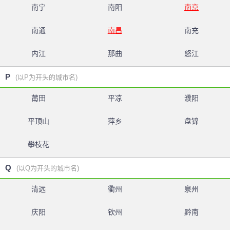
南宁
南阳
南京
南通
南昌
南充
内江
那曲
怒江
P
(以P为开头的城市名)
莆田
平凉
濮阳
平顶山
萍乡
盘锦
攀枝花
Q
(以Q为开头的城市名)
清远
衢州
泉州
庆阳
钦州
黔南