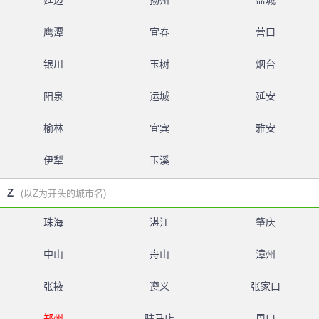
延边
扬州
盐城
鹰潭
宜春
营口
银川
玉树
烟台
阳泉
运城
延安
榆林
宜宾
雅安
伊犁
玉溪
Z
(以Z为开头的城市名)
珠海
湛江
肇庆
中山
舟山
漳州
张掖
遵义
张家口
郑州
驻马店
周口