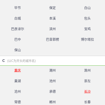
毕节
保定
白山
白城
本溪
包头
巴彦淖尔
滨州
宝鸡
巴中
巴音郭楞
博尔塔拉
保山
C
(以C为开头的城市名)
重庆
潮州
滁州
巢湖
池州
崇左
沧州
承德
长沙
常德
郴州
长春