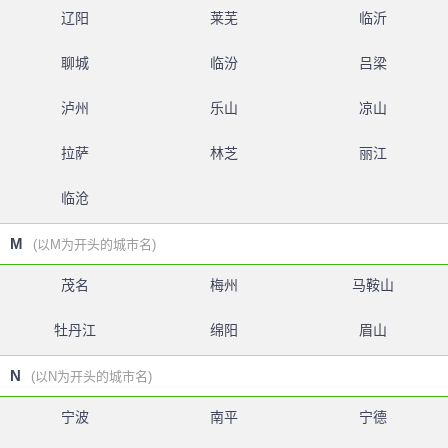
辽阳
莱芜
临沂
聊城
临汾
吕梁
泸州
乐山
凉山
拉萨
林芝
丽江
临沧
M
(以M为开头的城市名)
茂名
梅州
马鞍山
牡丹江
绵阳
眉山
N
(以N为开头的城市名)
宁波
南平
宁德