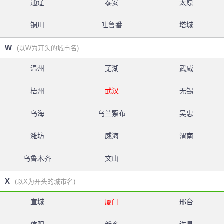
通辽
泰安
太原
铜川
吐鲁番
塔城
W
(以W为开头的城市名)
温州
芜湖
武威
梧州
武汉
无锡
乌海
乌兰察布
吴忠
潍坊
威海
渭南
乌鲁木齐
文山
X
(以X为开头的城市名)
宣城
厦门
邢台