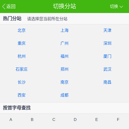
切换分站
返回
切换
热门分站
请选择您当前所在分站
北京
上海
天津
重庆
广州
深圳
杭州
福州
厦门
石家庄
郑州
武汉
长沙
南京
南昌
西安
成都
按首字母查找
A
B
C
D
E
F